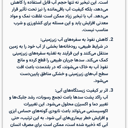
است. این تبخیر نه تنها حجم آب قابل استفاده را کاهش
می‌دهد، بلکه
کیفیت آب باقی‌مانده را نیز تحت تأثیر قرار
می‌دهد
. آب با تبخیر زیاد ممکن است غلظت نمک و مواد
معدنی افزایش یابد و این مسئله برای کشاورزی و شرب
مناسب نیست.
کاهش نفوذ به سفره‌های آب زیرزمینی:
در شرایط طبیعی، رودخانه‌ها بخشی از آب خود را به زمین
منتقل می‌کنند و این فرآیند به تغذیه سفره‌های زیرزمینی
کمک می‌کند. سدها جریان طبیعی را قطع کرده و مانع
نفوذ آب به خاک می‌شوند، که در بلندمدت باعث
افت
سطح آب‌های زیرزمینی و خشکی مناطق پایین‌دست
می‌شود.
اثر بر کیفیت زیستگاه‌های آبی:
آب راکد پشت سدها باعث
تجمع رسوبات، رشد جلبک‌ها و
تغییر دما و اکسیژن محلول
می‌شود. این تغییرات
اکوسیستمی می‌تواند باعث نابودی گونه‌های حساس آبزی
و افزایش خطر بیماری‌های آبی شود. به این ترتیب، حتی
آبی که ذخیره شده است، ممکن است برای مصرف انسان