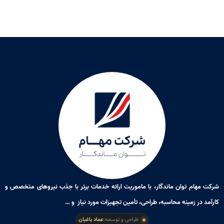
سانورتر خورشیدی
دستگاهی پیشرفته است که چندین
عملکرد مهم را به صورت همزمان در یک تجهیز واحد ارائه
می‌دهد. این دستگاه ترکیبی از اینورتر، شارژ کنترلر MPPT
و سیستم مدیریت باتری است.
وظایف اصلی سانورتر عبارت‌اند از:
تبدیل برق DC پنل خورشیدی به AC
مدیریت شارژ باتری‌ها
افزایش راندمان تولید انرژی
حفاظت از تجهیزات برقی
مدیریت مصرف انرژی
کنترل هوشمند توان خروجی
به دلیل تجمیع چندین تجهیز در یک دستگاه، استفاده از
سانورتر باعث کاهش هزینه نصب، کاهش فضای مورد نیاز
شرکت مهام توان ماندگار، با ماموریت ارائه خدمات برتر با جذب نیروهای متخصص و
و افزایش راندمان کلی سیستم می‌شود.
کارآمد در زمینه محاسبه، طراحی، تأمین تجهیزات مورد نیاز و …
تجهیزات
انرژی خورشیدی
طراحی و توسعه:
عماد باغیان