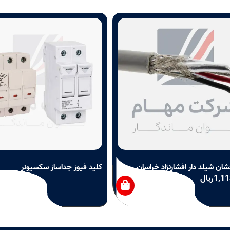
شان شیلد دار افشارنژاد خراسان
کلید فیوز جداساز سکسیونر
1,11
ریال