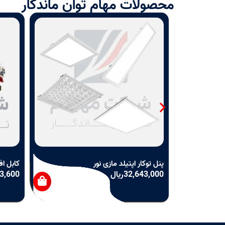
محصولات مهام توان ماندگار
پنل توکار اپتیلد مازی نور
کابل اف
32,643,000
ریال
3,600