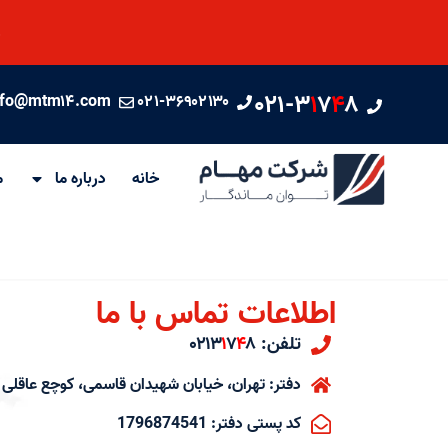
م
۰۲۱-۳
۱
۷
۴
۸
nfo@mtm۱۴.com
۰۲۱-۳۶۹۰۲۱۳۰
خانه
درباره ما
م
اطلاعات تماس با ما
تلفن:
۰۲۱۳
۸
۴
۷
۱
دفتر: تهران، خیابان شهیدان قاسمی، کوچع عاقلی نژ
کد پستی دفتر: 1796874541