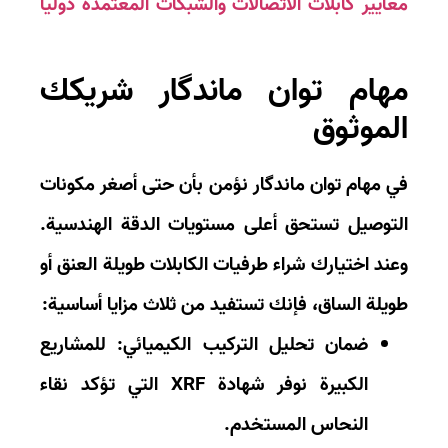
ايير كابلات الاتصالات والشبكات المعتمدة دوليا
هام توان ماندگار شريكك
لموثوق
ي
مهام توان ماندگار
نؤمن بأن حتى أصغر مكونات
توصيل تستحق أعلى مستويات الدقة الهندسية.
ند اختيارك شراء
طرفيات الكابلات طويلة العنق أو
يلة الساق
، فإنك تستفيد من ثلاث مزايا أساسية:
ضمان تحليل التركيب الكيميائي:
للمشاريع
الكبيرة نوفر شهادة
XRF
التي تؤكد نقاء
النحاس المستخدم.