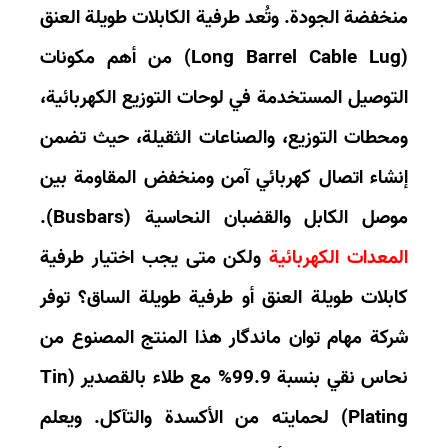
خفضة الجودة. وتُعد
طرفية الكابلات طويلة العنق
من أهم مكونات
توصيل المستخدمة في لوحات التوزيع الكهربائية،
حطات التوزيع، والصناعات الثقيلة، حيث تضمن
شاء اتصال كهربائي آمن ومنخفض المقاومة بين
صل الكابل والقضبان النحاسية (Busbars).
معدات الكهربائية
ولكن متى يجب اختيار
طرفية
بلات طويلة العنق
أو
طرفية طويلة الساق
؟ توفر
ركة
مهام توان ماندگار
هذا المنتج المصنوع من
اس نقي بنسبة 99.9%
مع
طلاء بالقصدير (Tin
Platin
لحمايته من الأكسدة والتآكل. ويعلم