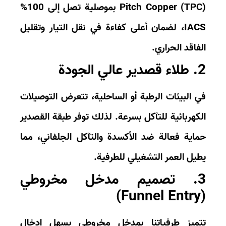
Pitch Copper (TP
بموصلية تصل إلى
100%
IAC
، لضمان أعلى كفاءة في نقل التيار وتقليل
فاقد الحراري.
لي الجودة
 البيئات الرطبة أو الساحلية، تتعرض التوصيلات
كهربائية للتآكل بسرعة. لذلك توفر طبقة القصدير
اية فعالة ضد الأكسدة والتآكل الجلفاني، مما
يل العمر التشغيلي للطرفية.
3. تصميم مدخل مخروطي
ميز طرفياتنا بمدخل مخروطي يسهل إدخال