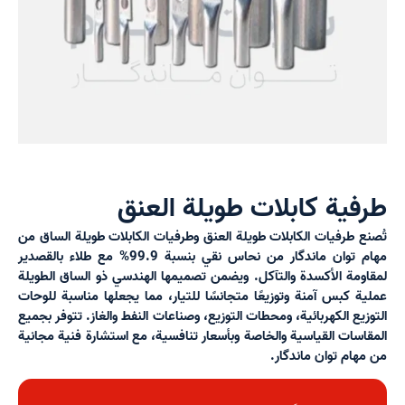
ية كابلات طويلة العنق
طرفيات الكابلات طويلة العنق
و
طرفيات الكابلات طويلة الساق
من
توان ماندگار
من نحاس نقي بنسبة
99.9%
مع طلاء بالقصدير
مة الأكسدة والتآكل. ويضمن تصميمها الهندسي ذو الساق الطويلة
 كبس آمنة وتوزيعًا متجانسًا للتيار، مما يجعلها مناسبة للوحات
ع الكهربائية، ومحطات التوزيع، وصناعات النفط والغاز. تتوفر بجميع
سات القياسية والخاصة وبأسعار تنافسية، مع
استشارة فنية مجانية
ام توان ماندگار.