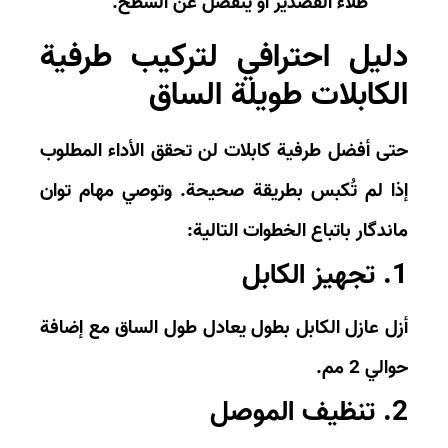
طلاء القصدير أو ينفصل عن السطح.
ليل احترافي لتركيب طرفية
لكابلات طويلة الساق
ى أفضل طرفية كابلات لن تحقق الأداء المطلوب
ا لم تُكبس بطريقة صحيحة. وتوصي
مهام توان
ندگار
باتباع الخطوات التالية:
لكابل
ل عازل الكابل بطول يعادل طول الساق مع إضافة
الي
2 مم
.
لموصل