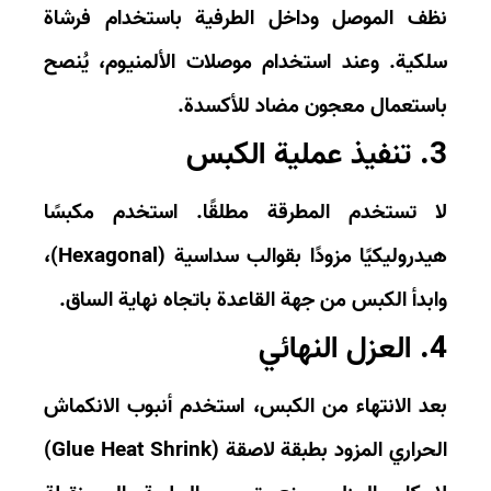
ف الموصل وداخل الطرفية باستخدام فرشاة
كية. وعند استخدام موصلات الألمنيوم، يُنصح
ستعمال معجون مضاد للأكسدة.
ة الكبس
 تستخدم المطرقة مطلقًا. استخدم مكبسًا
دروليكيًا مزودًا بقوالب
سداسية (Hexagonal)
،
بدأ الكبس من جهة القاعدة باتجاه نهاية الساق.
لنهائي
د الانتهاء من الكبس، استخدم أنبوب الانكماش
حراري المزود بطبقة لاصقة (
Glue Heat Shrink
)