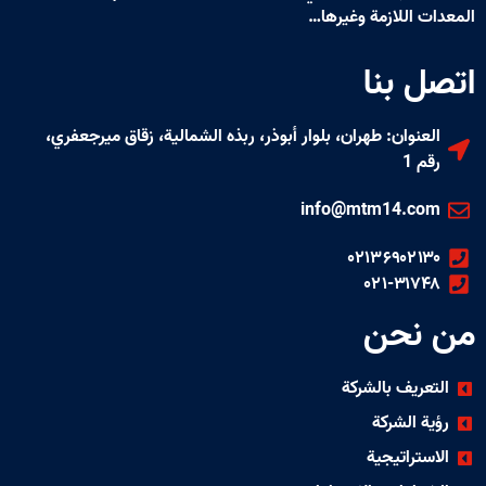
ت اللازمة وغيرها…
 بنا
عنوان: طهران، بلوار أبوذر، ربذه الشمالية، زقاق ميرجعفري،
م 1
info@mtm14.co
۰۲۱۳۶۹۰۲۱
۰۲۱-۳۱۷
نحن
عريف بالشركة
ة الشركة
ستراتيجية